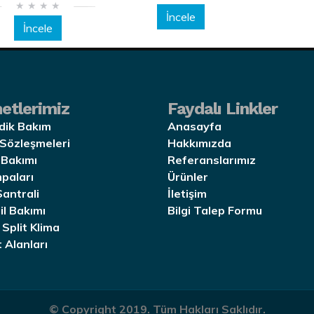
İncele
İncele
etlerimiz
Faydalı Linkler
dik Bakım
Anasayfa
Sözleşmeleri
Hakkımızda
 Bakımı
Referanslarımız
mpaları
Ürünler
Santrali
İletişim
il Bakımı
Bilgi Talep Formu
 Split Klima
 Alanları
© Copyright 2019. Tüm Hakları Saklıdır.