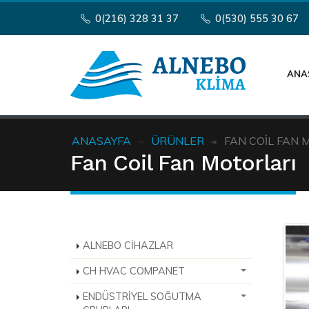
0(216) 328 31 37
0(530) 555 30 67
ANA
ANASAYFA
ÜRÜNLER
FAN COIL FAN 
Fan Coil Fan Motorları
ALNEBO CİHAZLAR
CH HVAC COMPANET
ENDÜSTRİYEL SOĞUTMA