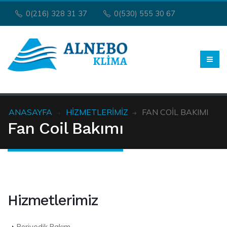
0(216) 328 31 37
0(530) 555 30 67
ANASAYFA
HIZMETLERIMIZ
FAN COIL BAKIMI
Fan Coil Bakımı
Hizmetlerimiz