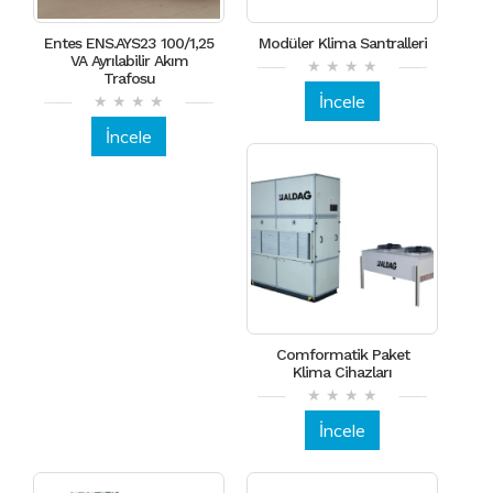
Entes ENS.AYS23 100/1,25
Modüler Klima Santralleri
VA Ayrılabilir Akım
Trafosu
İncele
İncele
Comformatik Paket
Klima Cihazları
İncele