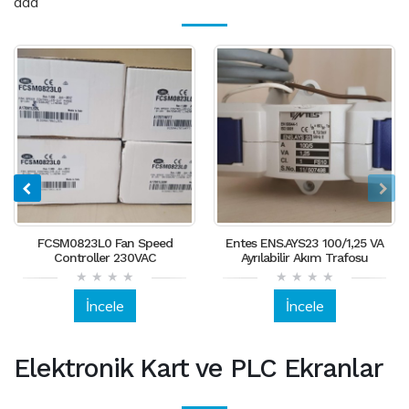
aaa
FCSM0823L0 Fan Speed
Entes ENS.AYS23 100/1,25 VA
Controller 230VAC
Ayrılabilir Akım Trafosu
İncele
İncele
Elektronik Kart ve PLC Ekranlar