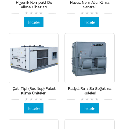
Hijyenik Kompakt Dx
Havuz Nem Alıcı Klima
Klima Cihazları
Santrali
İncele
İncele
Çatı Tipi (Rooftop) Paket
Radyal Fanlı Su Soğutma
Klima Üniteleri
Kuleleri̇
İncele
İncele