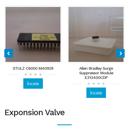
STULZ C6000 M40929
Allen Bradley Surge
Suppressor Module
E313400CDP
İncele
İncele
Exponsion Valve