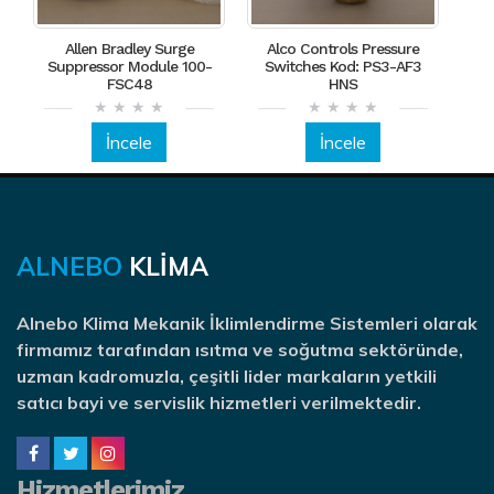
Allen Bradley Surge
Alco Controls Pressure
Suppressor Module 100-
Switches Kod: PS3-AF3
FSC48
HNS
İncele
İncele
ALNEBO
KLİMA
Alnebo Klima Mekanik İklimlendirme Sistemleri olarak
firmamız tarafından ısıtma ve soğutma sektöründe,
uzman kadromuzla, çeşitli lider markaların yetkili
satıcı bayi ve servislik hizmetleri verilmektedir.
Hizmetlerimiz