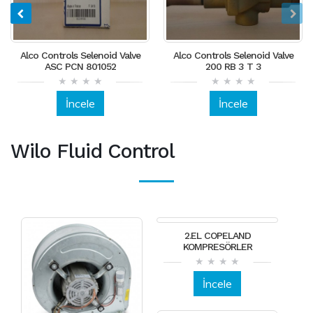
Alco Controls Selenoid Valve
Alco Controls Selenoid Valve
ASC PCN 801052
200 RB 3 T 3
İncele
İncele
Wilo Fluid Control
2.EL COPELAND
KOMPRESÖRLER
İncele