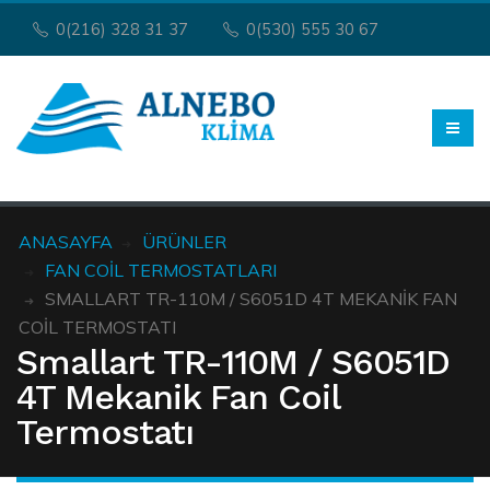
0(216) 328 31 37
0(530) 555 30 67
ANASAYFA
ÜRÜNLER
FAN COIL TERMOSTATLARI
SMALLART TR-110M / S6051D 4T MEKANIK FAN
COIL TERMOSTATI
Smallart TR-110M / S6051D
4T Mekanik Fan Coil
Termostatı