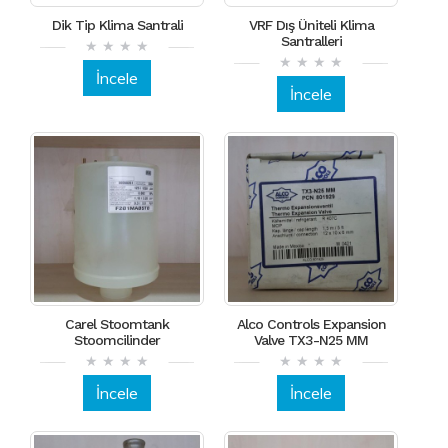
Dik Tip Klima Santrali
VRF Dış Üniteli Klima
Santralleri
İncele
İncele
Carel Stoomtank
Alco Controls Expansion
Stoomcilinder
Valve TX3-N25 MM
İncele
İncele