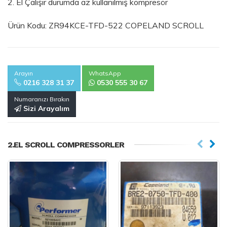
2. El Çalışır durumda az kullanılmış kompresör
Ürün Kodu: ZR94KCE-TFD-522 COPELAND SCROLL
Arayın
WhatsApp
0216 328 31 37
0530 555 30 67
Numaranızı Bırakın
Sizi Arayalım
2.EL SCROLL COMPRESSORLER