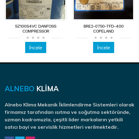
SZ100S4VC DANFOSS
BRE2-0750-TFD-400
COMPRESSOR
COPELAND
İncele
İncele
ALNEBO
KLİMA
Alnebo Klima Mekanik İklimlendirme Sistemleri olarak
firmamız tarafından ısıtma ve soğutma sektöründe,
uzman kadromuzla, çeşitli lider markaların yetkili
satıcı bayi ve servislik hizmetleri verilmektedir.