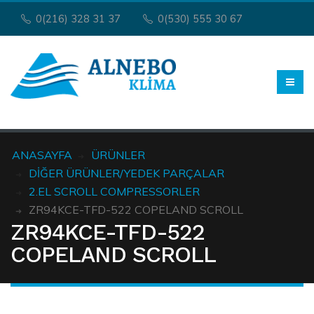
0(216) 328 31 37
0(530) 555 30 67
ANASAYFA
ÜRÜNLER
DIĞER ÜRÜNLER/YEDEK PARÇALAR
2.EL SCROLL COMPRESSORLER
ZR94KCE-TFD-522 COPELAND SCROLL
ZR94KCE-TFD-522
COPELAND SCROLL