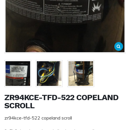
ZR94KCE-TFD-522 COPELAND
SCROLL
zr94kce-tfd-522 copeland scroll